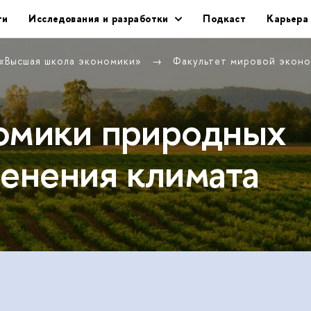
ти
Исследования и разработки
Подкаст
Карьера
 «Высшая школа экономики»
Факультет мировой эконо
омики природных
менения климата