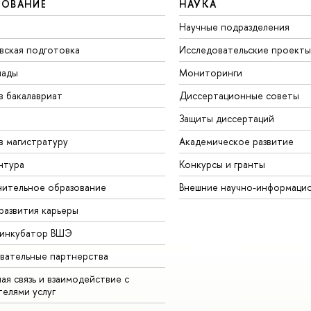
ЗОВАНИЕ
НАУКА
Научные подразделения
вская подготовка
Исследовательские проекты
иады
Мониторинги
в бакалавриат
Диссертационные советы
Защиты диссертаций
в магистратуру
Академическое развитие
нтура
Конкурсы и гранты
ительное образование
Внешние научно-информаци
развития карьеры
-инкубатор ВШЭ
вательные партнерства
ая связь и взаимодействие с
телями услуг