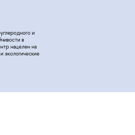
оуглеродного и
йчивости в
нтр нацелен на
и экологические