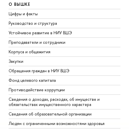
О ВЫШКЕ
Цифры и факты
Л
Руководство и структура
Д
Устойчивое развитие в НИУ ВШЭ
О
Преподаватели и сотрудники
П
Корпуса и общежития
В
Закупки
П
Обращения граждан в НИУ ВШЭ
А
Фонд целевого капитала
Д
Противодействие коррупции
Ц
Сведения о доходах, расходах, об имуществе и
Б
обязательствах имущественного характера
О
Сведения об образовательной организации
О
Людям с ограниченными возможностями здоровья