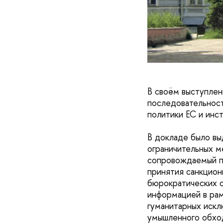
В своём выступлен
последовательност
политики ЕС и инс
В докладе было вы
ограничительных м
сопровождаемый п
принятия санкцио
бюрократических с
информацией в рам
гуманитарных искл
умышленного обход