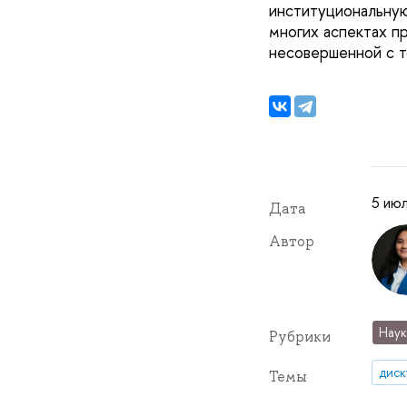
институциональную
многих аспектах п
несовершенной с т
5 ию
Дата
Автор
Наук
Рубрики
диск
Темы