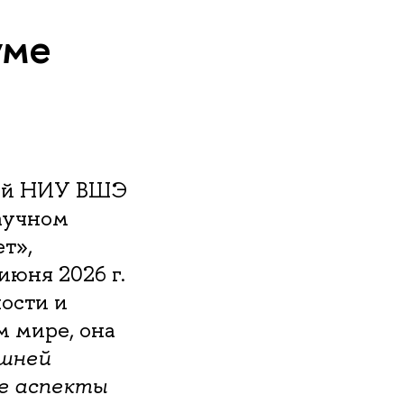
уме
ний НИУ ВШЭ
аучном
т»,
июня 2026 г.
ости и
 мире, она
ешней
е аспекты