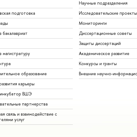
Научные подразделения
вская подготовка
Исследовательские проекты
иады
Мониторинги
в бакалавриат
Диссертационные советы
Защиты диссертаций
в магистратуру
Академическое развитие
нтура
Конкурсы и гранты
ительное образование
Внешние научно-информаци
развития карьеры
-инкубатор ВШЭ
вательные партнерства
ая связь и взаимодействие с
телями услуг