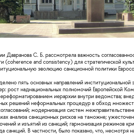
ии Давранова С. Б. рассмотрела важность согласованно
и (coherence and consistency) для стратегической куль
титуциональную эволюцию санкционной политики Евросо
делено пять основных направлений институциональной 
ер: рост наднациональных полномочий Европейской Ком
ереформатированием иерархии внутри ведомства; внед
нных решений неформальных процедур в обход множест
огласований; модернизация систем межправительствен
ках анализа санкционных рисков на таможне; ужесточен
ючений и изъятий из санкций; гармонизация режимов кр
а санкций. В частности, было показано, что, несмотря 