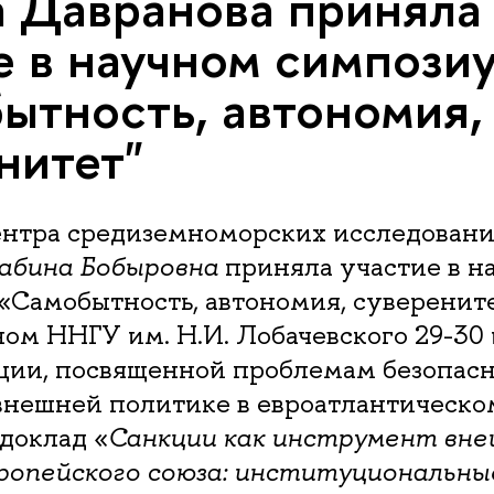
 Давранова приняла
е в научном симпози
ытность, автономия,
нитет"
нтра средиземноморских исследова
абина Бобыровна
приняла участие в н
«Самобытность, автономия, суверените
ом ННГУ им. Н.И. Лобачевского 29-30 
кции, посвященной проблемам безопасн
внешней политике в евроатлантическом
доклад «
Санкции как инструмент вн
ропейского союза: институциональны