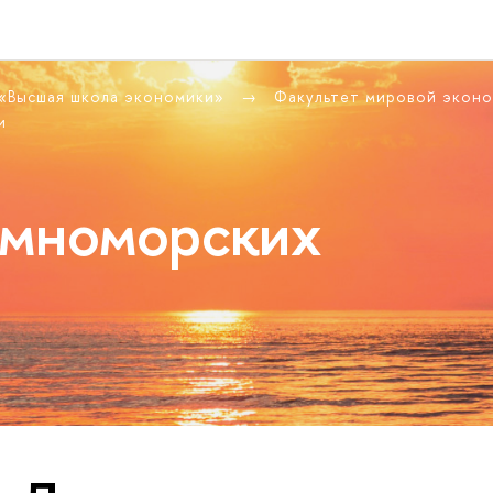
 «Высшая школа экономики»
Факультет мировой экон
и
емноморских