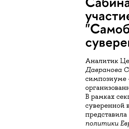
Сабина
участи
"Самоб
сувере
Аналитик Це
Давранова С
симпозиуме 
организованн
В рамках се
суверенной 
представила 
политики Ев