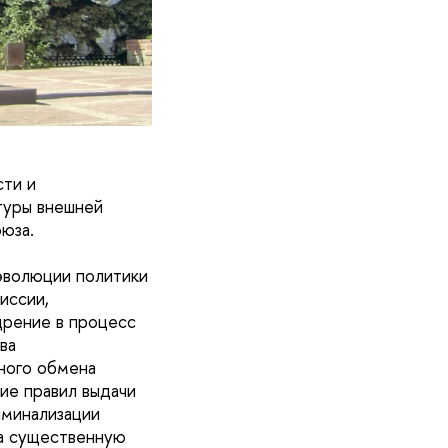
сти и
туры внешней
юза.
эволюции политики
иссии,
рение в процесс
ва
ного обмена
ие правил выдачи
иминализации
на существенную