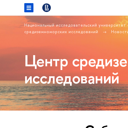
Национальный исследовательский университет
средиземноморских исследований
Новост
Центр средиз
исследований