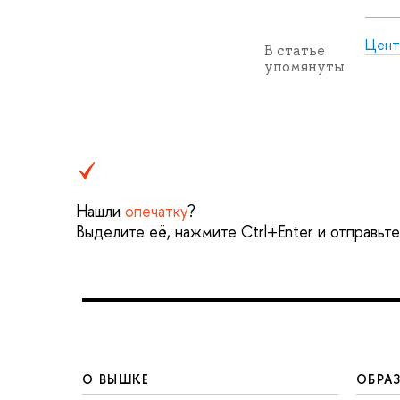
Цент
В статье
упомянуты
Нашли
опечатку
?
Выделите её, нажмите Ctrl+Enter и отправьт
О ВЫШКЕ
ОБРА