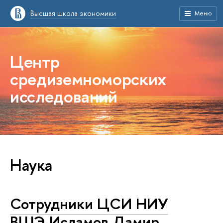
Высшая школа экономики
Меню
Центр
средиземноморских
исследований
Наука
Сотрудники ЦСИ НИУ
ВШЭ Исламов Дамир,