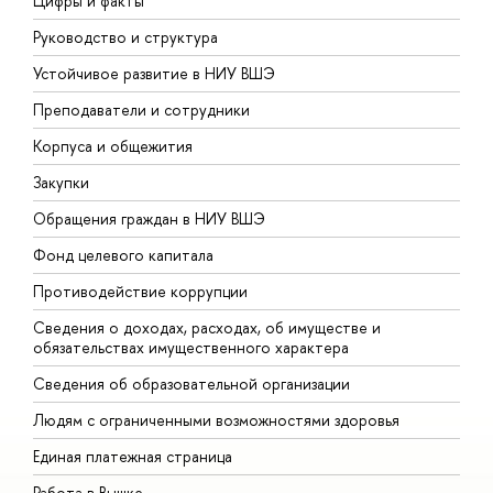
Цифры и факты
Л
Руководство и структура
Д
Устойчивое развитие в НИУ ВШЭ
О
Преподаватели и сотрудники
П
Корпуса и общежития
В
Закупки
П
Обращения граждан в НИУ ВШЭ
А
Фонд целевого капитала
Д
Противодействие коррупции
Ц
Сведения о доходах, расходах, об имуществе и
Б
обязательствах имущественного характера
О
Сведения об образовательной организации
О
Людям с ограниченными возможностями здоровья
Единая платежная страница
Работа в Вышке