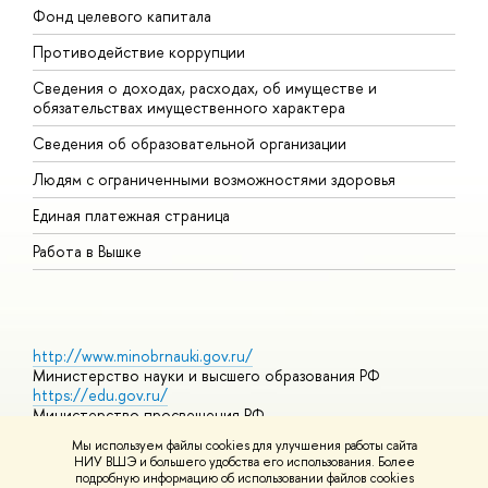
Фонд целевого капитала
Д
Противодействие коррупции
Ц
Сведения о доходах, расходах, об имуществе и
Б
обязательствах имущественного характера
О
Сведения об образовательной организации
О
Людям с ограниченными возможностями здоровья
Единая платежная страница
Работа в Вышке
http://www.minobrnauki.gov.ru/
Министерство науки и высшего образования РФ
https://edu.gov.ru/
Министерство просвещения РФ
https://elearning.hse.ru/mooc
Мы используем файлы cookies для улучшения работы сайта
Массовые открытые онлайн-курсы
НИУ ВШЭ и большего удобства его использования. Более
подробную информацию об использовании файлов cookies