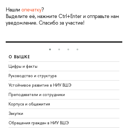
Нашли
опечатку
?
Выделите её, нажмите Ctrl+Enter и отправьте нам
уведомление. Спасибо за участие!
О ВЫШКЕ
Цифры и факты
Л
Руководство и структура
Д
Устойчивое развитие в НИУ ВШЭ
О
Преподаватели и сотрудники
П
Корпуса и общежития
В
Закупки
П
Обращения граждан в НИУ ВШЭ
А