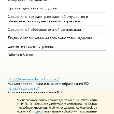
Противодействие коррупции
Ц
Сведения о доходах, расходах, об имуществе и
Б
обязательствах имущественного характера
О
Сведения об образовательной организации
О
Людям с ограниченными возможностями здоровья
Единая платежная страница
Работа в Вышке
http://www.minobrnauki.gov.ru/
Министерство науки и высшего образования РФ
https://edu.gov.ru/
Министерство просвещения РФ
https://elearning.hse.ru/mooc
Мы используем файлы cookies для улучшения работы сайта
Массовые открытые онлайн-курсы
НИУ ВШЭ и большего удобства его использования. Более
подробную информацию об использовании файлов cookies
можно найти
здесь
, наши правила обработки персональных