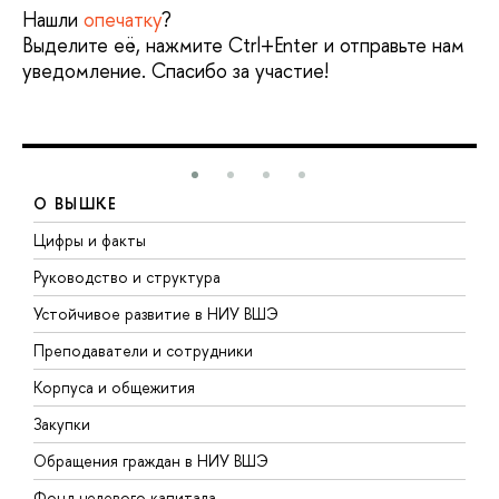
Нашли
опечатку
?
Выделите её, нажмите Ctrl+Enter и отправьте нам
уведомление. Спасибо за участие!
О ВЫШКЕ
Цифры и факты
Л
Руководство и структура
Д
Устойчивое развитие в НИУ ВШЭ
О
Преподаватели и сотрудники
П
Корпуса и общежития
В
Закупки
П
Обращения граждан в НИУ ВШЭ
А
Фонд целевого капитала
Д