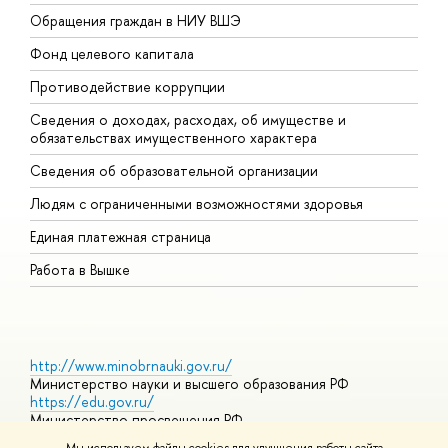
Обращения граждан в НИУ ВШЭ
А
Фонд целевого капитала
Д
Противодействие коррупции
Ц
Сведения о доходах, расходах, об имуществе и
Б
обязательствах имущественного характера
О
Сведения об образовательной организации
О
Людям с ограниченными возможностями здоровья
Единая платежная страница
Работа в Вышке
http://www.minobrnauki.gov.ru/
Министерство науки и высшего образования РФ
https://edu.gov.ru/
Министерство просвещения РФ
https://elearning.hse.ru/mooc