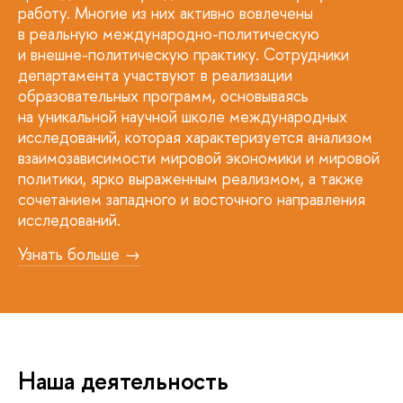
работу. Многие из них активно вовлечены
в реальную международно-политическую
и внешне-политическую практику. Сотрудники
департамента участвуют в реализации
образовательных программ, основываясь
на уникальной научной школе международных
исследований, которая характеризуется анализом
взаимозависимости мировой экономики и мировой
политики, ярко выраженным реализмом, а также
сочетанием западного и восточного направления
исследований.
Узнать больше →
Наша деятельность