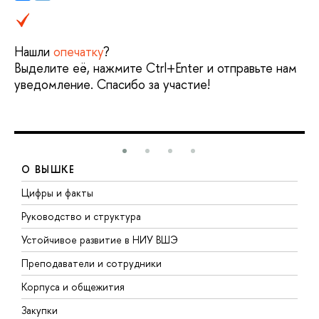
Нашли
опечатку
?
Выделите её, нажмите Ctrl+Enter и отправьте нам
уведомление. Спасибо за участие!
О ВЫШКЕ
Цифры и факты
Л
Руководство и структура
Д
Устойчивое развитие в НИУ ВШЭ
О
Преподаватели и сотрудники
П
Корпуса и общежития
В
Закупки
П