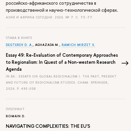
российско-африканского сотрудничества в
производственной и научно-технологической сферах.
АЗИЯ И АФРИКА СЕГОДНЯ. 2026. № 7.
С. 73-77.
ГЛАВА В КНИГЕ
DEGTEREV D. A.
, AGHAZADA M.,
RAMICH MIRZET S.
Essay 49: Re-Evaluation of Contemporary Approaches
to Regionalism: In Quest of a Non-western Research
Agenda
IN BK.: ESSAYS ON GLOBAL REGIONALISM I. THE PAST, PRESENT
AND FUTURE OF REGIONALISM STUDIES. CHAM: SPRINGER,
2026.
P. 495-508.
ПРЕПРИНТ
ROMAIN D.
NAVIGATING COMPLEXITIES: THE EU'S