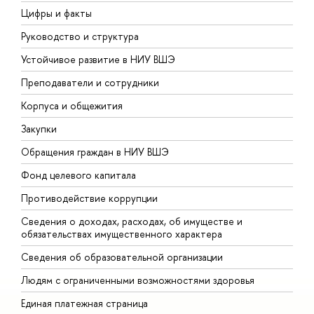
Цифры и факты
Л
Руководство и структура
Д
Устойчивое развитие в НИУ ВШЭ
О
Преподаватели и сотрудники
П
Корпуса и общежития
В
Закупки
П
Обращения граждан в НИУ ВШЭ
А
Фонд целевого капитала
Д
Противодействие коррупции
Ц
Сведения о доходах, расходах, об имуществе и
Б
обязательствах имущественного характера
О
Сведения об образовательной организации
О
Людям с ограниченными возможностями здоровья
Единая платежная страница