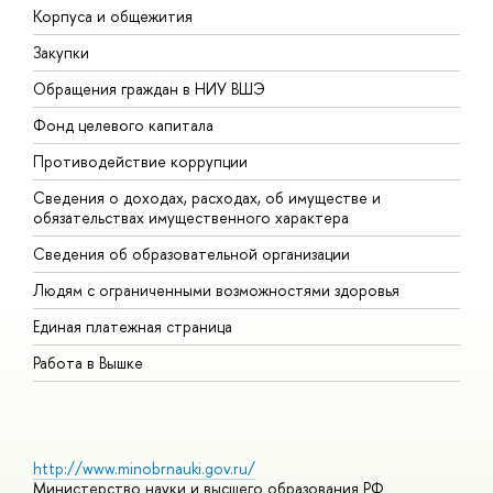
Корпуса и общежития
В
Закупки
П
Обращения граждан в НИУ ВШЭ
А
Фонд целевого капитала
Д
Противодействие коррупции
Ц
Сведения о доходах, расходах, об имуществе и
Б
обязательствах имущественного характера
О
Сведения об образовательной организации
О
Людям с ограниченными возможностями здоровья
Единая платежная страница
Работа в Вышке
http://www.minobrnauki.gov.ru/
Министерство науки и высшего образования РФ