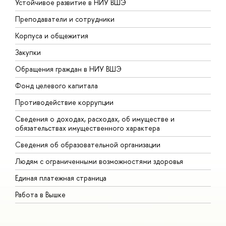
Устойчивое развитие в НИУ ВШЭ
О
Преподаватели и сотрудники
П
Корпуса и общежития
В
Закупки
П
Обращения граждан в НИУ ВШЭ
А
Фонд целевого капитала
Д
Противодействие коррупции
Ц
Сведения о доходах, расходах, об имуществе и
Б
обязательствах имущественного характера
О
Сведения об образовательной организации
О
Людям с ограниченными возможностями здоровья
Единая платежная страница
Работа в Вышке