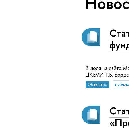
Новос
Ста
фун
2 июля на сайте М
ЦКЕМИ Т.В. Борда
Общество
публик
Стат
«Пр