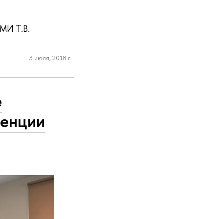
МИ Т.В.
3 июля, 2018 г.
е
денции