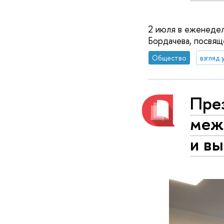
2 июля в еженеде
Бордачева, посвящ
Общество
взгляд 
Пре
меж
и вы