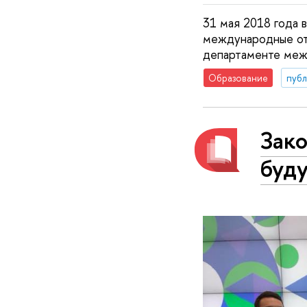
31 мая 2018 года
международные отн
департаменте меж
Образование
публ
Зак
буд