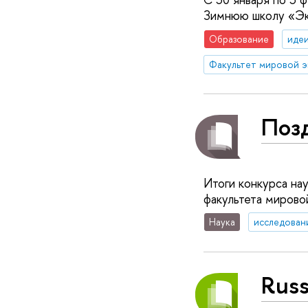
Зимнюю школу «Эк
Образование
идеи
Поз
Итоги конкурса на
факультета миров
Наука
исследован
Russ