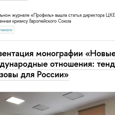
льном журнале «Профиль» вышла статья директора ЦКЕ
енная кризису Европейского Союза
ученого
зентация монографии «Новы
дународные отношения: тен
зовы для России»