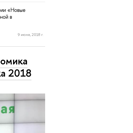
фии «Новые
ной в
9 июня, 2018 г.
номика
а 2018