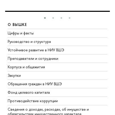
О ВЫШКЕ
Цифры и факты
Л
Руководство и структура
Д
Устойчивое развитие в НИУ ВШЭ
О
Преподаватели и сотрудники
П
Корпуса и общежития
В
Закупки
П
Обращения граждан в НИУ ВШЭ
А
Фонд целевого капитала
Д
Противодействие коррупции
Ц
Сведения о доходах, расходах, об имуществе и
Б
обязательствах имущественного характера