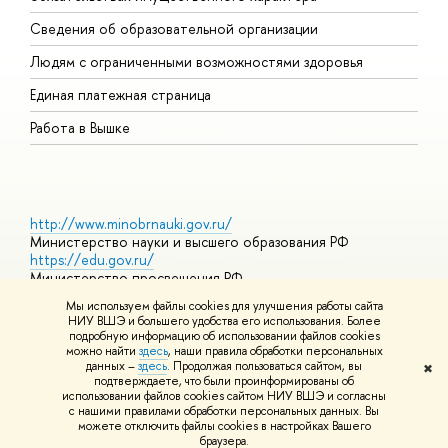
О
Сведения об образовательной организации
О
Людям с ограниченными возможностями здоровья
Единая платежная страница
Работа в Вышке
http://www.minobrnauki.gov.ru/
Министерство науки и высшего образования РФ
https://edu.gov.ru/
Министерство просвещения РФ
https://elearning.hse.ru/mooc
Мы используем файлы cookies для улучшения работы сайта
Массовые открытые онлайн-курсы
НИУ ВШЭ и большего удобства его использования. Более
подробную информацию об использовании файлов cookies
можно найти
здесь
, наши правила обработки персональных
данных –
здесь
. Продолжая пользоваться сайтом, вы
✖
© НИУ ВШЭ 1993–2026
Адреса и контакты
Условия
подтверждаете, что были проинформированы об
использования материалов
Политика конфиденциальности
Карта
использовании файлов cookies сайтом НИУ ВШЭ и согласны
сайта
с нашими правилами обработки персональных данных. Вы
Шрифты HSE Sans и HSE Slab разработаны в
Школе дизайна НИУ
можете отключить файлы cookies в настройках Вашего
ВШЭ
браузера.