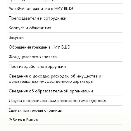
Устойчивое развитие в НИУ ВШЭ
О
Преподаватели и сотрудники
П
Корпуса и общежития
В
Закупки
П
Обращения граждан в НИУ ВШЭ
А
Фонд целевого капитала
Д
Противодействие коррупции
Ц
Сведения о доходах, расходах, об имуществе и
Б
обязательствах имущественного характера
О
Сведения об образовательной организации
О
Людям с ограниченными возможностями здоровья
Единая платежная страница
Работа в Вышке