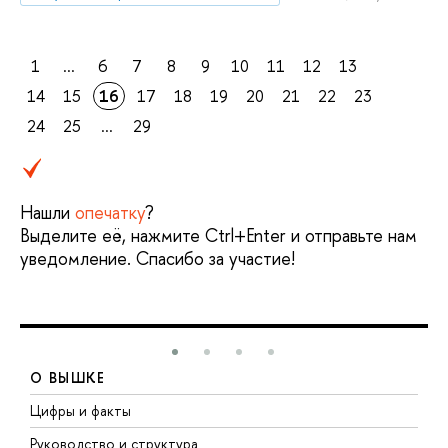
1
...
6
7
8
9
10
11
12
13
14
15
16
17
18
19
20
21
22
23
24
25
...
29
Нашли
опечатку
?
Выделите её, нажмите Ctrl+Enter и отправьте нам
уведомление. Спасибо за участие!
О ВЫШКЕ
Цифры и факты
Л
Руководство и структура
Д