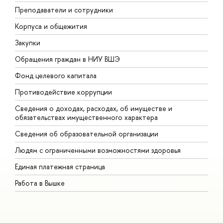
Преподаватели и сотрудники
П
Корпуса и общежития
В
Закупки
П
Обращения граждан в НИУ ВШЭ
А
Фонд целевого капитала
Д
Противодействие коррупции
Ц
Сведения о доходах, расходах, об имуществе и
Б
обязательствах имущественного характера
О
Сведения об образовательной организации
О
Людям с ограниченными возможностями здоровья
Единая платежная страница
Работа в Вышке