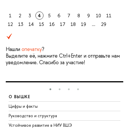
1
2
3
4
5
6
7
8
9
10
11
12
13
14
15
16
17
18
19
...
29
Нашли
опечатку
?
Выделите её, нажмите Ctrl+Enter и отправьте нам
уведомление. Спасибо за участие!
О ВЫШКЕ
Цифры и факты
Л
Руководство и структура
Д
Устойчивое развитие в НИУ ВШЭ
О