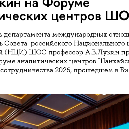
укин на Форуме
тических центров Ш
ь департамента международных отнош
ь Совета российского Национального 
й (НЦИ) ШОС профессор А.В.Лукин п
оруме аналитических центров Шанхайс
сотрудничества 2026, прошедшем в Би