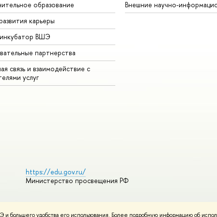
ительное образование
Внешние научно-информаци
развития карьеры
-инкубатор ВШЭ
вательные партнерства
ая связь и взаимодействие с
телями услуг
https://edu.gov.ru/
Министерство просвещения РФ
 и большего удобства его использования. Более подробную информацию об испол