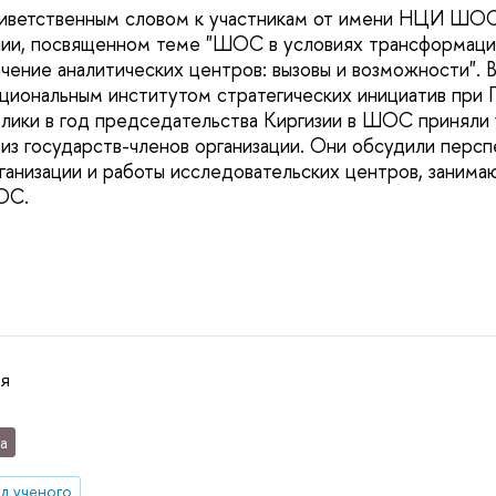
риветственным словом к участникам от имени НЦИ ШОС
нии, посвященном теме "ШОС в условиях трансформаци
ачение аналитических центров: вызовы и возможности". 
циональным институтом стратегических инициатив при
лики в год председательства Киргизии в ШОС приняли
з государств-членов организации. Они обсудили персп
ганизации и работы исследовательских центров, заним
ШОС.
ая
а
яд ученого