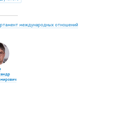
ртамент международных отношений
н
сандр
имирович