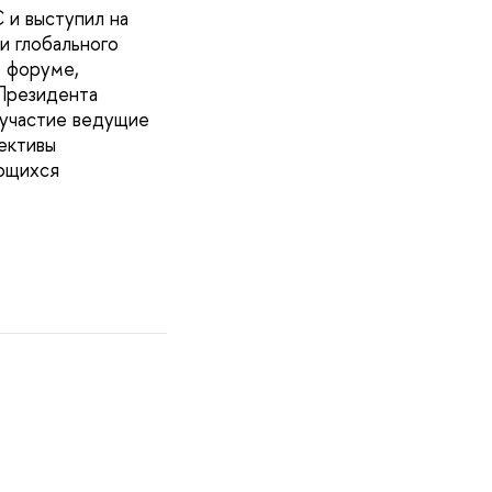
 и выступил на
и глобального
В форуме,
 Президента
 участие ведущие
ективы
ающихся