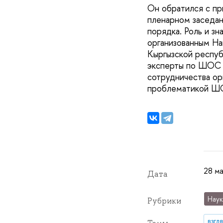
Он обратился с п
пленарном заседа
порядка. Роль и зн
организованным На
Кыргызской респуб
эксперты по ШОС и
сотрудничества ор
проблематикой 
28 м
Дата
Наук
Рубрики
взгл