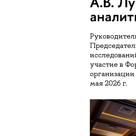
А.В. Л
анали
Руководител
Председател
исследовани
участие в Ф
организации 
мая 2026 г.