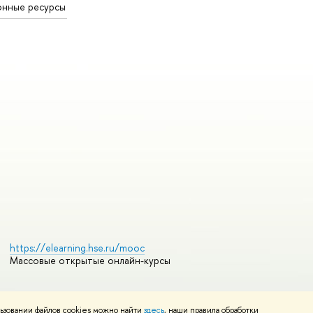
онные ресурсы
https://elearning.hse.ru/mooc
Массовые открытые онлайн-курсы
ьзовании файлов cookies можно найти
здесь
, наши правила обработки
Редактору