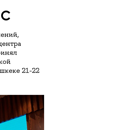
ОС
ений,
центра
ринял
кой
шкеке 21-22