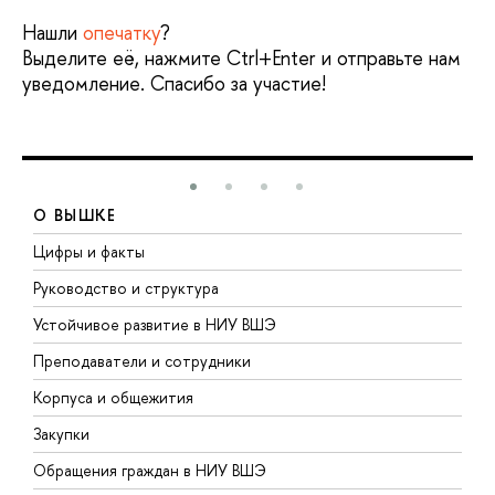
Нашли
опечатку
?
Выделите её, нажмите Ctrl+Enter и отправьте нам
уведомление. Спасибо за участие!
О ВЫШКЕ
Цифры и факты
Л
Руководство и структура
Д
Устойчивое развитие в НИУ ВШЭ
О
Преподаватели и сотрудники
П
Корпуса и общежития
В
Закупки
П
Обращения граждан в НИУ ВШЭ
А