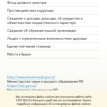
Фонд целевого капитала
Д
Противодействие коррупции
Ц
Сведения о доходах, расходах, об имуществе и
Б
обязательствах имущественного характера
О
Сведения об образовательной организации
О
Людям с ограниченными возможностями здоровья
Единая платежная страница
Работа в Вышке
http://www.minobrnauki.gov.ru/
Министерство науки и высшего образования РФ
https://edu.gov.ru/
Министерство просвещения РФ
https://elearning.hse.ru/mooc
Мы используем файлы cookies для улучшения работы сайта
Массовые открытые онлайн-курсы
НИУ ВШЭ и большего удобства его использования. Более
подробную информацию об использовании файлов cookies