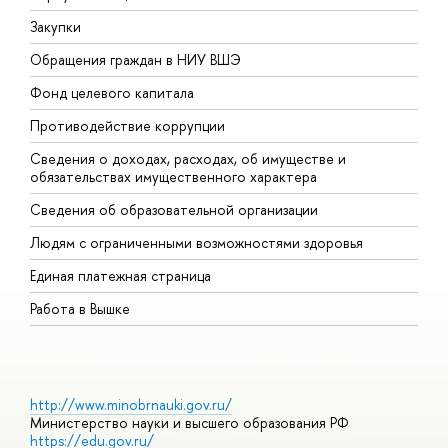
Закупки
П
Обращения граждан в НИУ ВШЭ
А
Фонд целевого капитала
Д
Противодействие коррупции
Ц
Сведения о доходах, расходах, об имуществе и
Б
обязательствах имущественного характера
О
Сведения об образовательной организации
О
Людям с ограниченными возможностями здоровья
Единая платежная страница
Работа в Вышке
http://www.minobrnauki.gov.ru/
Министерство науки и высшего образования РФ
https://edu.gov.ru/