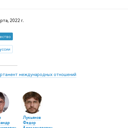
рта, 2022 г.
ество
уссии
ртамент международных отношений
н
Лукьянов
сандр
Федор
имирович
Александрович