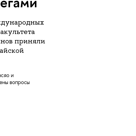
легами
еждународных
акультета
янов приняли
хайской
нсяо и
дены вопросы