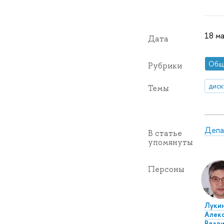
18 ма
Дата
Общ
Рубрики
диск
Темы
Депа
В статье
упомянуты
Персоны
Луки
Алек
Влад