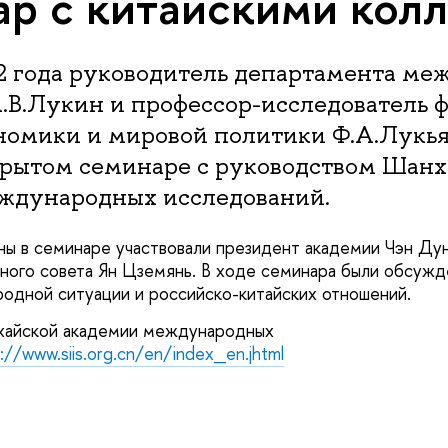
р с китайскими кол
22 года руководитель департамента м
.В.Лукин и профессор-исследователь ф
номики и мировой политики Ф.А.Лукь
акрытом семинаре с руководством Шан
ждународных исследований.
ны в семинаре участвовали президент академии Чэн Ду
ного совета Ян Цземянь. В ходе семинара были обсуж
одной ситуации и российско-китайских отношений.
айской академии международных
://www.siis.org.cn/en/index_en.jhtml