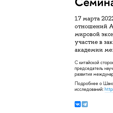
Семина
17 марта 20
отношений А
мировой эко
участие в з
академии ме
С китайской сторо
председатель науч
развития междунар
Подробнее о Шанх
исследований:
http