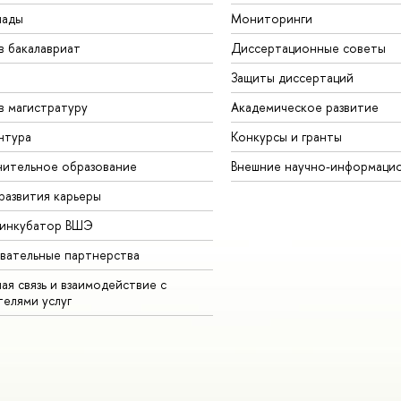
иады
Мониторинги
в бакалавриат
Диссертационные советы
Защиты диссертаций
в магистратуру
Академическое развитие
нтура
Конкурсы и гранты
ительное образование
Внешние научно-информаци
развития карьеры
-инкубатор ВШЭ
вательные партнерства
ая связь и взаимодействие с
телями услуг