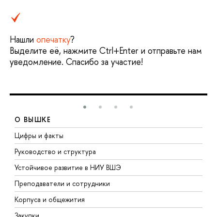
Нашли
опечатку
?
Выделите её, нажмите Ctrl+Enter и отправьте нам
уведомление. Спасибо за участие!
О ВЫШКЕ
Цифры и факты
Л
Руководство и структура
Д
Устойчивое развитие в НИУ ВШЭ
О
Преподаватели и сотрудники
П
Корпуса и общежития
В
Закупки
П