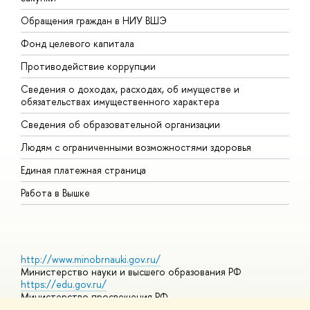
Обращения граждан в НИУ ВШЭ
А
Фонд целевого капитала
Д
Противодействие коррупции
Ц
Сведения о доходах, расходах, об имуществе и
Б
обязательствах имущественного характера
О
Сведения об образовательной организации
О
Людям с ограниченными возможностями здоровья
Единая платежная страница
Работа в Вышке
http://www.minobrnauki.gov.ru/
Министерство науки и высшего образования РФ
https://edu.gov.ru/
Министерство просвещения РФ
https://elearning.hse.ru/mooc