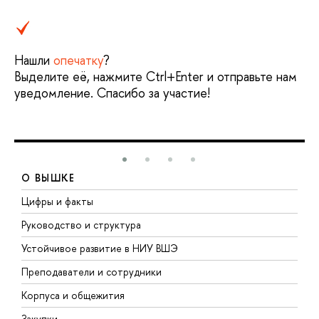
Нашли
опечатку
?
Выделите её, нажмите Ctrl+Enter и отправьте нам
уведомление. Спасибо за участие!
О ВЫШКЕ
Цифры и факты
Л
Руководство и структура
Д
Устойчивое развитие в НИУ ВШЭ
О
Преподаватели и сотрудники
П
Корпуса и общежития
В
Закупки
П