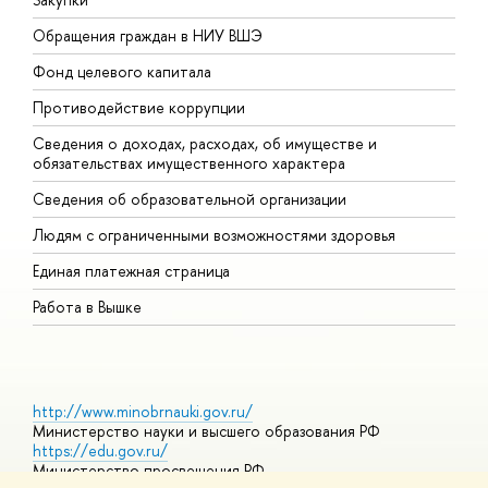
Обращения граждан в НИУ ВШЭ
А
Фонд целевого капитала
Д
Противодействие коррупции
Ц
Сведения о доходах, расходах, об имуществе и
Б
обязательствах имущественного характера
О
Сведения об образовательной организации
О
Людям с ограниченными возможностями здоровья
Единая платежная страница
Работа в Вышке
http://www.minobrnauki.gov.ru/
Министерство науки и высшего образования РФ
https://edu.gov.ru/
Министерство просвещения РФ