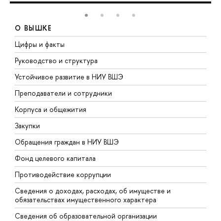
О ВЫШКЕ
Цифры и факты
Л
Руководство и структура
Д
Устойчивое развитие в НИУ ВШЭ
О
Преподаватели и сотрудники
П
Корпуса и общежития
В
Закупки
П
Обращения граждан в НИУ ВШЭ
А
Фонд целевого капитала
Д
Противодействие коррупции
Ц
Сведения о доходах, расходах, об имуществе и
Б
обязательствах имущественного характера
О
Сведения об образовательной организации