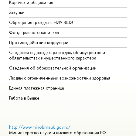
Корпуса и общежития
В
Закупки
П
Обращения граждан в НИУ ВШЭ
А
Фонд целевого капитала
Д
Противодействие коррупции
Ц
Сведения о доходах, расходах, об имуществе и
Б
обязательствах имущественного характера
О
Сведения об образовательной организации
О
Людям с ограниченными возможностями здоровья
Единая платежная страница
Работа в Вышке
http://www.minobrnauki.gov.ru/
Министерство науки и высшего образования РФ