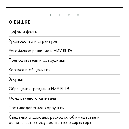
О ВЫШКЕ
Цифры и факты
Л
Руководство и структура
Д
Устойчивое развитие в НИУ ВШЭ
О
Преподаватели и сотрудники
П
Корпуса и общежития
В
Закупки
П
Обращения граждан в НИУ ВШЭ
А
Фонд целевого капитала
Д
Противодействие коррупции
Ц
Сведения о доходах, расходах, об имуществе и
Б
обязательствах имущественного характера
О