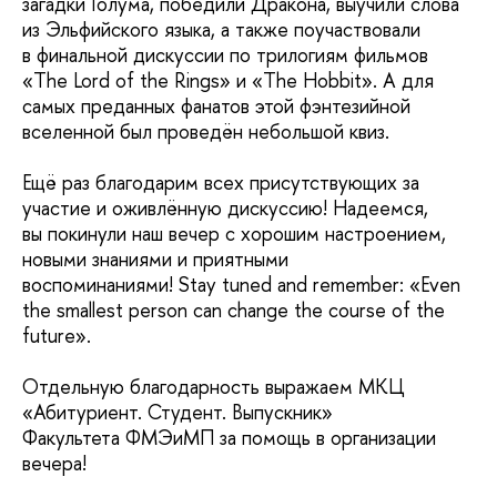
загадки Голума, победили Дракона, выучили слова
из Эльфийского языка, а также поучаствовали
в финальной дискуссии по трилогиям фильмов
«
The Lord of the Rings» и
«
The Hobbit». А для
самых преданных фанатов этой фэнтезийной
вселенной был проведён небольшой квиз.
Ещё раз благодарим всех присутствующих за
участие и оживлённую дискуссию! Надеемся,
вы покинули наш вечер с хорошим настроением,
новыми знаниями и приятными
воспоминаниями! Stay tuned and remember:
«
Even
the smallest person can change the course of the
future».
Отдельную благодарность выражаем МКЦ
«
Абитуриент. Студент. Выпускник»
Факультета ФМЭиМП за помощь в организации
вечера!