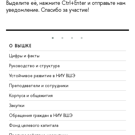
Выделите её, нажмите Ctrl+Enter и отправьте нам
уведомление. Спасибо за участие!
О ВЫШКЕ
Цифры и факты
Л
Руководство и структура
Д
Устойчивое развитие в НИУ ВШЭ
О
Преподаватели и сотрудники
П
Корпуса и общежития
В
Закупки
П
Обращения граждан в НИУ ВШЭ
А
Фонд целевого капитала
Д