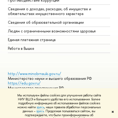
Противодействие коррупции
Ц
Сведения о доходах, расходах, об имуществе и
Б
обязательствах имущественного характера
О
Сведения об образовательной организации
О
Людям с ограниченными возможностями здоровья
Единая платежная страница
Работа в Вышке
http://www.minobrnauki.gov.ru/
Министерство науки и высшего образования РФ
https://edu.gov.ru/
Министерство просвещения РФ
https://elearning.hse.ru/mooc
Мы используем файлы cookies для улучшения работы сайта
Массовые открытые онлайн-курсы
НИУ ВШЭ и большего удобства его использования. Более
подробную информацию об использовании файлов cookies
можно найти
здесь
, наши правила обработки персональных
данных –
здесь
. Продолжая пользоваться сайтом, вы
✖
© НИУ ВШЭ 1993–2026
Адреса и контакты
Условия
подтверждаете, что были проинформированы об
использования материалов
Политика конфиденциальности
Карта