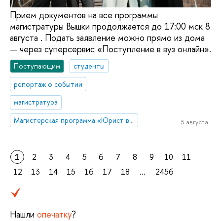
Прием документов на все программы
магистратуры Вышки продолжается до 17:00 мск 8
августа . Подать заявление можно прямо из дома
— через суперсервис «Поступление в вуз онлайн».
Поступающим
студенты
репортаж о событии
магистратура
Магистерская программа «Юрист в правосудии»
5 августа
1
2
3
4
5
6
7
8
9
10
11
12
13
14
15
16
17
18
...
2456
Нашли
опечатку
?