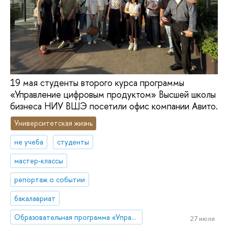
19 мая студенты второго курса программы
«Управление цифровым продуктом» Высшей школы
бизнеса НИУ ВШЭ посетили офис компании Авито.
Университетская жизнь
не учеба
студенты
мастер-классы
репортаж о событии
бакалавриат
Образовательная программа «Управление цифровым продуктом»
27 июля