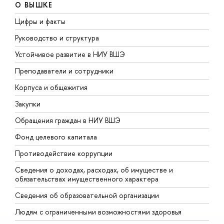
О ВЫШКЕ
Цифры и факты
Л
Руководство и структура
Д
Устойчивое развитие в НИУ ВШЭ
О
Преподаватели и сотрудники
П
Корпуса и общежития
В
Закупки
П
Обращения граждан в НИУ ВШЭ
А
Фонд целевого капитала
Д
Противодействие коррупции
Ц
Сведения о доходах, расходах, об имуществе и
Б
обязательствах имущественного характера
О
Сведения об образовательной организации
О
Людям с ограниченными возможностями здоровья