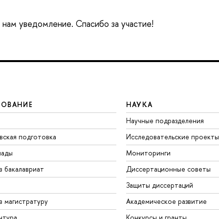
е нам уведомление. Спасибо за участие!
ЗОВАНИЕ
НАУКА
Научные подразделения
вская подготовка
Исследовательские проекты
иады
Мониторинги
в бакалавриат
Диссертационные советы
Защиты диссертаций
в магистратуру
Академическое развитие
нтура
Конкурсы и гранты