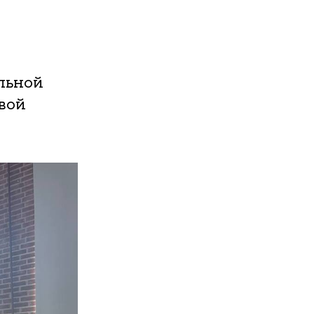
льной
вой