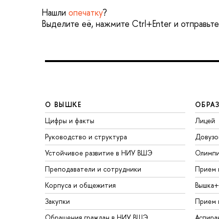
Нашли
опечатку
?
Выделите её, нажмите Ctrl+Enter и отправьт
О ВЫШКЕ
ОБРА
Цифры и факты
Лицей
Руководство и структура
Довузо
Устойчивое развитие в НИУ ВШЭ
Олимп
Преподаватели и сотрудники
Прием 
Корпуса и общежития
Вышка+
Закупки
Прием 
Обращения граждан в НИУ ВШЭ
Аспира