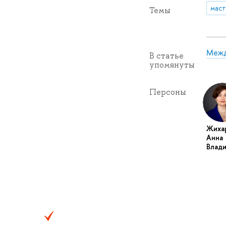
маст
Темы
Межд
В статье
упомянуты
Персоны
Жиха
Анна
Влад