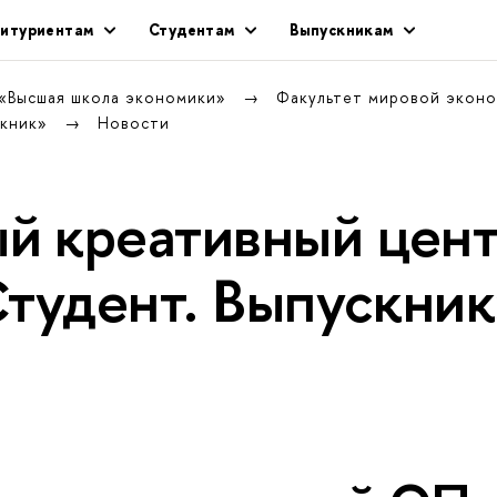
итуриентам
Студентам
Выпускникам
 «Высшая школа экономики»
Факультет мировой экон
скник»
Новости
й креативный цен
Студент. Выпускни