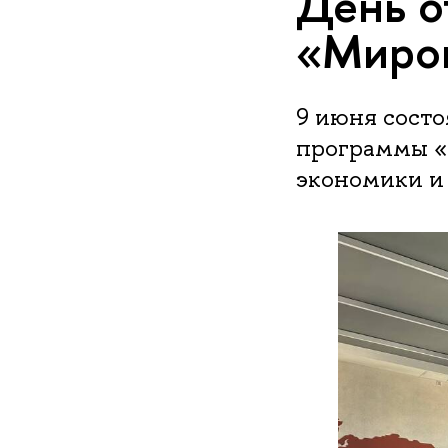
День о
«Миров
9 июня состо
программы «
экономики и