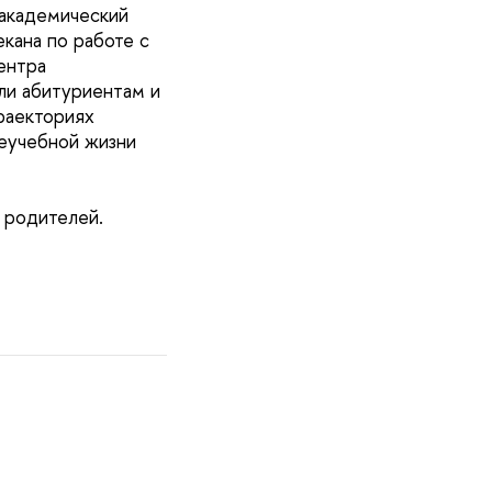
 академический
кана по работе с
ентра
ли абитуриентам и
раекториях
неучебной жизни
 родителей.