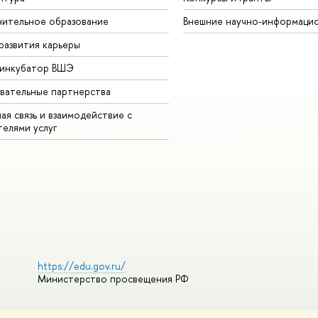
ительное образование
Внешние научно-информаци
развития карьеры
-инкубатор ВШЭ
вательные партнерства
ая связь и взаимодействие с
телями услуг
https://edu.gov.ru/
Министерство просвещения РФ