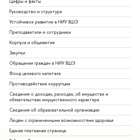
Цифры и факты
Л
Руководство и структура
Д
Устойчивое развитие в НИУ ВШЭ
О
Преподаватели и сотрудники
П
Корпуса и общежития
ы
Закупки
П
Обращения граждан в НИУ ВШЭ
А
Фонд целевого капитала
Д
Противодействие коррупции
Ц
Сведения о доходах, расходах, об имуществе и
Б
обязательствах имущественного характера
О
Сведения об образовательной организации
О
Людям с ограниченными возможностями здоровья
Единая платежная страница