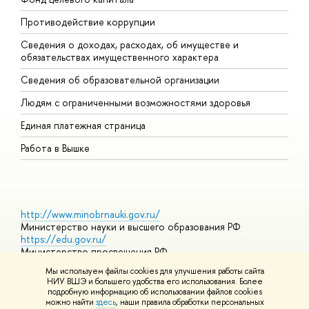
Противодействие коррупции
Ц
Сведения о доходах, расходах, об имуществе и
Б
обязательствах имущественного характера
О
Сведения об образовательной организации
О
Людям с ограниченными возможностями здоровья
Единая платежная страница
Работа в Вышке
http://www.minobrnauki.gov.ru/
Министерство науки и высшего образования РФ
https://edu.gov.ru/
Министерство просвещения РФ
https://elearning.hse.ru/mooc
Мы используем файлы cookies для улучшения работы сайта
Массовые открытые онлайн-курсы
НИУ ВШЭ и большего удобства его использования. Более
подробную информацию об использовании файлов cookies
можно найти
здесь
, наши правила обработки персональных