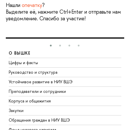
Нашли
опечатку
?
Выделите её, нажмите Ctrl+Enter и отправьте нам
уведомление. Спасибо за участие!
О ВЫШКЕ
Цифры и факты
Л
Руководство и структура
Д
Устойчивое развитие в НИУ ВШЭ
О
Преподаватели и сотрудники
П
Корпуса и общежития
В
Закупки
П
Обращения граждан в НИУ ВШЭ
А
Фонд целевого капитала
Д