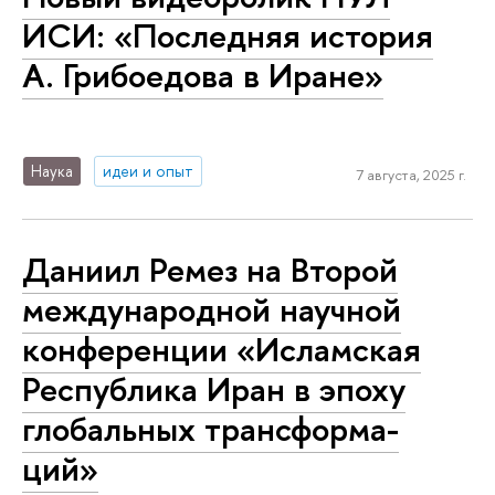
ИСИ: «Последняя история
А. Грибоедова в Иране»
Наука
идеи и опыт
7 августа, 2025 г.
Даниил Ремез на Второй
меж­ду­на­род­ной научной
конференции «Исламская
Республика Иран в эпоху
глобальных транс­фор­ма­
ций»