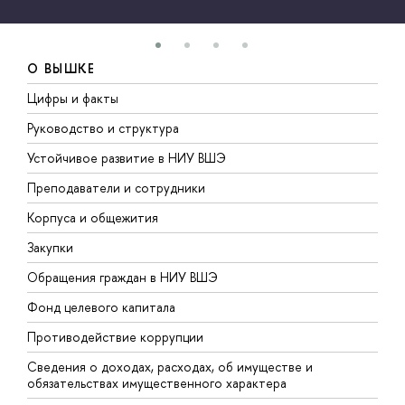
О ВЫШКЕ
Цифры и факты
Л
Руководство и структура
Д
Устойчивое развитие в НИУ ВШЭ
О
Преподаватели и сотрудники
П
Корпуса и общежития
В
Закупки
П
Обращения граждан в НИУ ВШЭ
А
Фонд целевого капитала
Д
Противодействие коррупции
Ц
Сведения о доходах, расходах, об имуществе и
Б
обязательствах имущественного характера
О