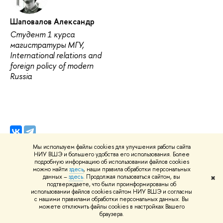
Шаповалов Александр
Студент 1 курса
магистратуры МГУ,
International relations and
foreign policy of modern
Russia
Мы используем файлы cookies для улучшения работы сайта
НИУ ВШЭ и большего удобства его использования. Более
подробную информацию об использовании файлов cookies
можно найти
здесь
, наши правила обработки персональных
данных –
здесь
. Продолжая пользоваться сайтом, вы
✖
подтверждаете, что были проинформированы об
использовании файлов cookies сайтом НИУ ВШЭ и согласны
Нашли
опечатку
?
с нашими правилами обработки персональных данных. Вы
можете отключить файлы cookies в настройках Вашего
Выделите её, нажмите Ctrl+Enter и отправьте нам
браузера.
уведомление. Спасибо за участие!