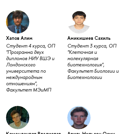
Хапов Алим
Амикишиев Сахиль
Студент 4 курса, ОП
Студент 3 курса, ОП
"Программа двух
"Клеточная и
дипломов НИУ ВШЭ и
молекулярная
Лондонского
биотехнология",
университета по
Факультет Биологии и
международным
Биотехнологии
отношениям",
Факультет МЭиМП
Комендантов Владислав
Ариль Нильсен Осму