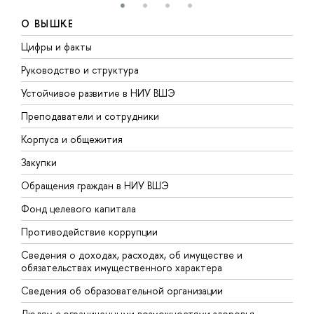
О ВЫШКЕ
Цифры и факты
Л
Руководство и структура
Д
Устойчивое развитие в НИУ ВШЭ
О
Преподаватели и сотрудники
П
Корпуса и общежития
В
Закупки
П
Обращения граждан в НИУ ВШЭ
А
Фонд целевого капитала
Д
Противодействие коррупции
Ц
Сведения о доходах, расходах, об имуществе и
Б
обязательствах имущественного характера
О
Сведения об образовательной организации
О
Людям с ограниченными возможностями здоровья