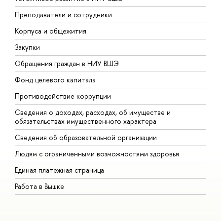
Преподаватели и сотрудники
П
Корпуса и общежития
В
Закупки
П
Обращения граждан в НИУ ВШЭ
А
Фонд целевого капитала
Д
Противодействие коррупции
Ц
Сведения о доходах, расходах, об имуществе и
Б
обязательствах имущественного характера
О
Сведения об образовательной организации
О
Людям с ограниченными возможностями здоровья
Единая платежная страница
Работа в Вышке