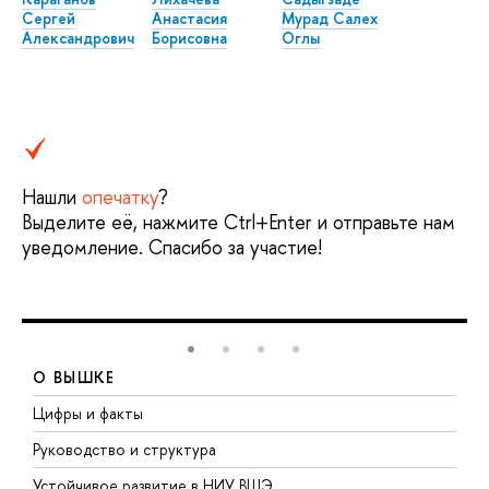
Сергей
Анастасия
Мурад Салех
Александрович
Борисовна
Оглы
Нашли
опечатку
?
Выделите её, нажмите Ctrl+Enter и отправьте нам
уведомление. Спасибо за участие!
О ВЫШКЕ
Цифры и факты
Л
Руководство и структура
Д
Устойчивое развитие в НИУ ВШЭ
О