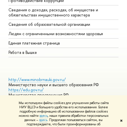
Противодействие коррупции
Ц
Сведения о доходах, расходах, об имуществе и
Б
обязательствах имущественного характера
О
Сведения об образовательной организации
О
Людям с ограниченными возможностями здоровья
Единая платежная страница
Работа в Вышке
http://www.minobrnauki.gov.ru/
Министерство науки и высшего образования РФ
https://edu.gov.ru/
Министерство просвещения РФ
https://elearning.hse.ru/mooc
Мы используем файлы cookies для улучшения работы сайта
Массовые открытые онлайн-курсы
НИУ ВШЭ и большего удобства его использования. Более
подробную информацию об использовании файлов cookies
можно найти
здесь
, наши правила обработки персональных
данных –
здесь
. Продолжая пользоваться сайтом, вы
✖
© НИУ ВШЭ 1993–2026
Адреса и контакты
Условия
подтверждаете, что были проинформированы об
использования материалов
Политика конфиденциальности
Карта