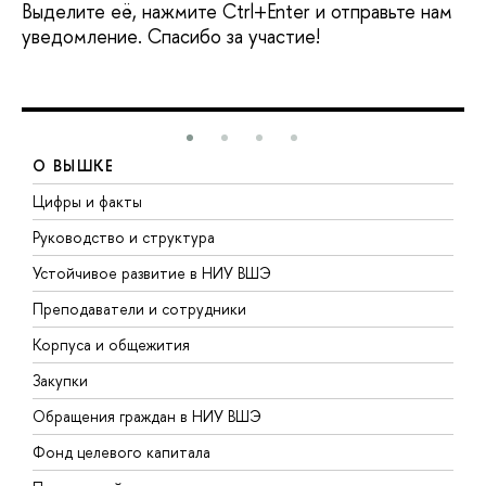
Выделите её, нажмите Ctrl+Enter и отправьте нам
уведомление. Спасибо за участие!
О ВЫШКЕ
Цифры и факты
Л
Руководство и структура
Д
Устойчивое развитие в НИУ ВШЭ
О
Преподаватели и сотрудники
П
Корпуса и общежития
В
Закупки
П
Обращения граждан в НИУ ВШЭ
А
Фонд целевого капитала
Д