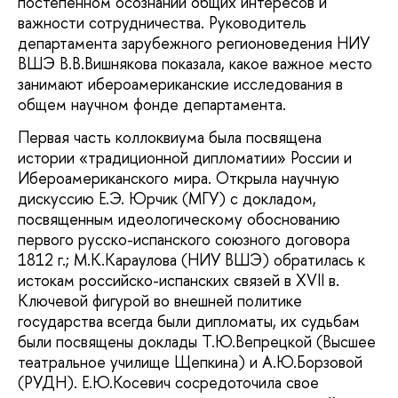
постепенном осознании общих интересов и
важности сотрудничества. Руководитель
департамента зарубежного регионоведения НИУ
ВШЭ В.В.Вишнякова показала, какое важное место
занимают ибероамериканские исследования в
общем научном фонде департамента.
Первая часть коллоквиума была посвящена
истории «традиционной дипломатии» России и
Ибероамериканского мира. Открыла научную
дискуссию Е.Э. Юрчик (МГУ) с докладом,
посвященным идеологическому обоснованию
первого русско-испанского союзного договора
1812 г.; М.К.Караулова (НИУ ВШЭ) обратилась к
истокам российско-испанских связей в XVII в.
Ключевой фигурой во внешней политике
государства всегда были дипломаты, их судьбам
были посвящены доклады Т.Ю.Вепрецкой (Высшее
театральное училище Щепкина) и А.Ю.Борзовой
(РУДН). Е.Ю.Косевич сосредоточила свое