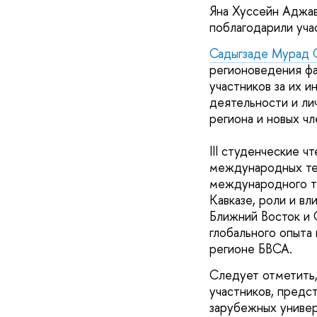
Яна Хуссейн Аджав
поблагодарили уча
Садыгзаде Мурад 
регионоведения фа
участников за их 
деятельности и л
региона и новых ч
III студенческие 
международных тер
международного те
Кавказе, роли и в
Ближний Восток и 
глобального опыта
регионе БВСА.
Следует отметить,
участников, предс
зарубежных универ