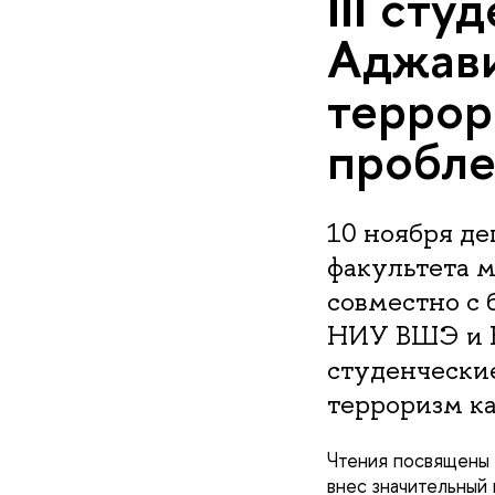
III ст
Аджав
террор
пробле
10 ноября д
факультета 
совместно с 
НИУ ВШЭ и Б
студенчески
терроризм ка
Чтения посвящены
внес значительный