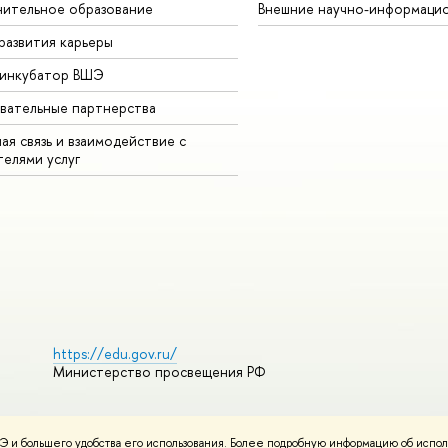
ительное образование
Внешние научно-информаци
развития карьеры
-инкубатор ВШЭ
вательные партнерства
ая связь и взаимодействие с
телями услуг
https://edu.gov.ru/
Министерство просвещения РФ
 и большего удобства его использования. Более подробную информацию об испол
ования материалов
Политика конфиденциальности
Карта сайта