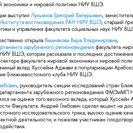
ой экономики и мировой политики НИУ ВШЭ.
ии выступил
Лукьянов Григорий Валерьевич
, заместите
 Института востоковедения РАН НИУ ВШЭ
, старший пр
тики и управления факультета социальных наук НИУ ВШ
ественно открыла
Вишнякова Вера Владимировна
,
ртамента зарубежного регионоведения
факультета мир
 НИУ ВШЭ, которая рассказала о последних достижени
сектора факультета мировой экономики и мировой пол
ачимый вклад Хуссейна Аджави в популяризации Арабск
итие Ближневосточного клуба НИУ ВШЭ.
лебович
, руководитель секции исследований стран Ближ
 департамента зарубежного регионоведения ФМЭиМП
лся на оценке того весомого вклада, который Хуссейн 
ости Факультета. Андрей Глебович сделал акцент на дос
сточного исследовательского трека, высоко оценив кач
оектной деятельности, и пожелав участникам плодотвор
одействия.