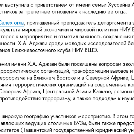
и выступила с приветствием от имени семьи Хуссейна 
стников за трепетные отношения к наследию ее отца.
Салех оглы
, приглашенный преподаватель департамента
культета мировой экономики и мировой политики НИУ 
интерес к мероприятию и отметил важность сохранения 
ичности Х.А. Аджави среди молодых исследователей б
ленов Ближневосточного клуба НИУ ВШЭ.
чтения имени Х.А. Аджави были посвящены вопросам эво
рористических организаций, трансформации вызовов и 
рроризма на Ближнем Востоке и в Северной Африке, Ц
лияния террористических организаций на современные ко
Северная Африка, Центральной Азии и Кавказе, регионал
 противодействия терроризму, а также подходам к изуч
 широкую географию участников мероприятия. В этом г
тавляющих ведущие столичные ВУЗы, были также предс
ситетов (Ташкентский государственный юридический ун