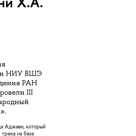
ни Х.А.
ия
ики НИУ ВШЭ
едения РАН
вели III
народный
».
а Аджави, который
 трека на базе