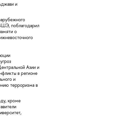
Аджави и
 зарубежного
ВШЭ, поблагодарил
памяти о
лижневосточного
люции
угроз
ентральной Азии и
нфликты в регионе
ьного и
ению терроризма в
оду, кроме
тавители
иверситет,