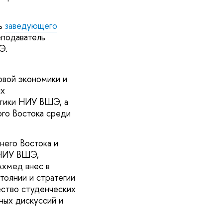
ль
заведующего
еподаватель
Э.
овой экономики и
ях
итики НИУ ВШЭ, а
ого Востока среди
него Востока и
 НИУ ВШЭ,
Ахмед внес в
тоянии и стратегии
ество студенческих
ных дискуссий и