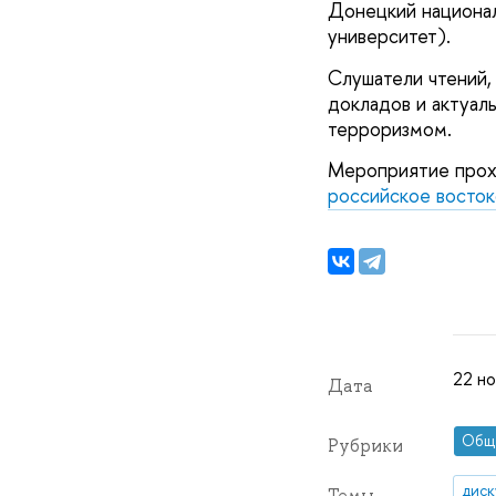
Донецкий национал
университет).
Слушатели чтений,
докладов и актуа
терроризмом.
Мероприятие про
российское восток
22 но
Дата
Общ
Рубрики
диск
Темы