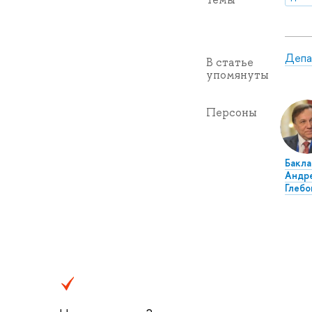
Депа
В статье
упомянуты
Персоны
Бакла
Андр
Глебо