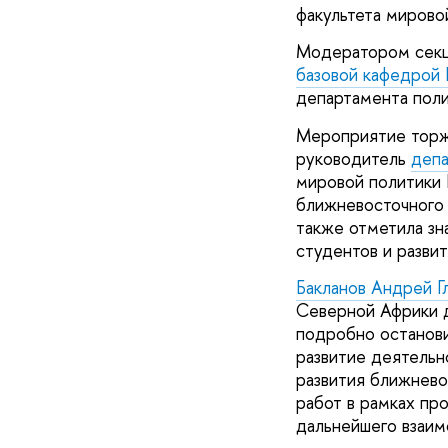
факультета миров
Модератором секц
базовой кафедрой
департамента поли
Мероприятие торж
руководитель
депа
мировой политики
ближневосточного 
также отметила зн
студентов и разв
Бакланов Андрей Г
Северной Африки
подробно останови
развитие деятельн
развития ближнево
работ в рамках пр
дальнейшего взаим