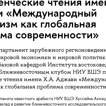
уденческие чтения име
и «Международный
изм как глобальная
ма современности»
епартамент зарубежного регионоведен
мировой экономики и мировой полит
базовой кафедрой Института востоков
лижневосточным клубом НИУ ВШЭ про
е чтения имени Х.А. Аджави «Между
к глобальная проблема современности
 памяти известного арабиста НИУ ВШЭ Хуссейна Ахмед
 вклад в развитие ближневосточного исследовательского