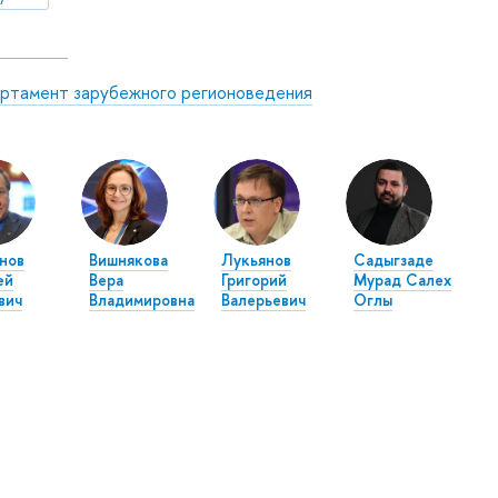
ртамент зарубежного регионоведения
нов
Вишнякова
Лукьянов
Садыгзаде
ей
Вера
Григорий
Мурад Салех
вич
Владимировна
Валерьевич
Оглы