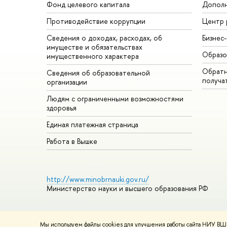
Фонд целевого капитала
Дополн
Противодействие коррупции
Центр 
Сведения о доходах, расходах, об
Бизнес
имуществе и обязательствах
Образо
имущественного характера
Обратн
Сведения об образовательной
получа
организации
Людям с ограниченными возможностями
здоровья
Единая платежная страница
Работа в Вышке
http://www.minobrnauki.gov.ru/
Министерство науки и высшего образования РФ
Мы используем файлы cookies для улучшения работы сайта НИУ ВШЭ
© НИУ ВШЭ 1993–2026
Адреса и контакты
Условия использ