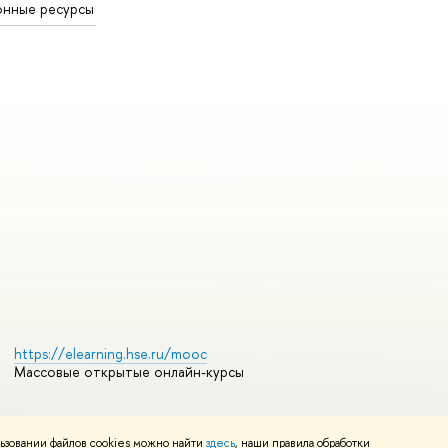
онные ресурсы
https://elearning.hse.ru/mooc
Массовые открытые онлайн-курсы
ьзовании файлов cookies можно найти
здесь
, наши правила обработки
Редактору