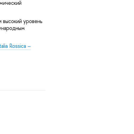
омический
и высокий уровень
дународным
alia Rossica –