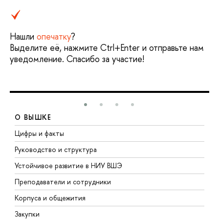
Нашли
опечатку
?
Выделите её, нажмите Ctrl+Enter и отправьте нам
уведомление. Спасибо за участие!
О ВЫШКЕ
Цифры и факты
Л
Руководство и структура
Д
Устойчивое развитие в НИУ ВШЭ
О
Преподаватели и сотрудники
П
Корпуса и общежития
В
Закупки
П