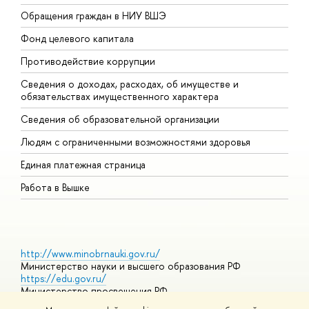
Обращения граждан в НИУ ВШЭ
А
Фонд целевого капитала
Д
Противодействие коррупции
Ц
Сведения о доходах, расходах, об имуществе и
Б
обязательствах имущественного характера
О
Сведения об образовательной организации
О
Людям с ограниченными возможностями здоровья
Единая платежная страница
Работа в Вышке
http://www.minobrnauki.gov.ru/
Министерство науки и высшего образования РФ
https://edu.gov.ru/
Министерство просвещения РФ
https://elearning.hse.ru/mooc