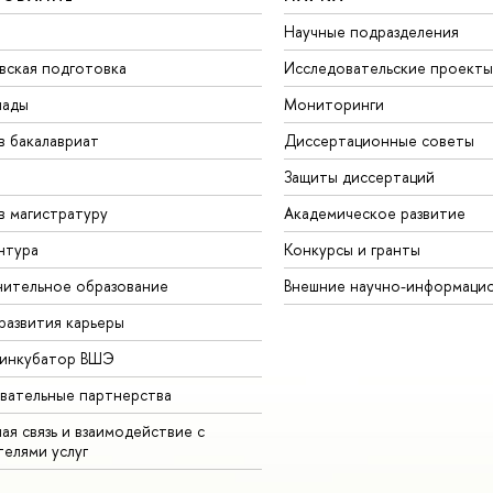
Научные подразделения
вская подготовка
Исследовательские проекты
иады
Мониторинги
в бакалавриат
Диссертационные советы
Защиты диссертаций
в магистратуру
Академическое развитие
нтура
Конкурсы и гранты
ительное образование
Внешние научно-информаци
развития карьеры
-инкубатор ВШЭ
вательные партнерства
ая связь и взаимодействие с
телями услуг