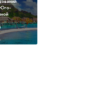
дований
 Юго-
чной
й
о
а