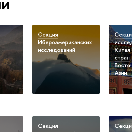
ии
Секция
Секци
Ибероамериканских
иссле
исследований
Китая 
стран
Восто
Азии
Секция
Секци