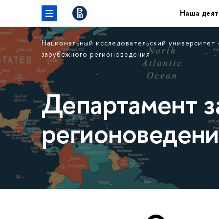
Наша деят
Национальный исследовательский университет
зарубежного регионоведения
Департамент з
регионоведени