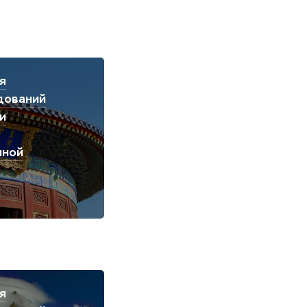
я
дований
и
чной
я