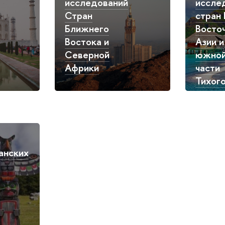
исследований
иссле
Стран
стран
Ближнего
Восто
Востока и
Азии и
Северной
южно
Африки
части
Тихог
океан
анских