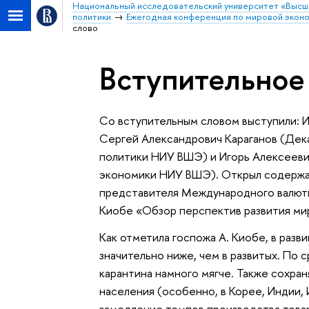
Национальный исследовательский университет «Высш
политики
Ежегодная конференция по мировой экон
слово
Вступительное
Со вступительным словом выступили: 
Сергей Александрович Караганов (Дек
политики НИУ ВШЭ) и Игорь Алексеев
экономики НИУ ВШЭ). Открыл содержа
представителя Международного валют
Киобе «Обзор перспектив развития ми
Как отметила госпожа А. Киобе, в раз
значительно ниже, чем в развитых. По
карантина намного мягче. Также сохра
населения (особенно, в Корее, Индии
замедление темпов производства товаро