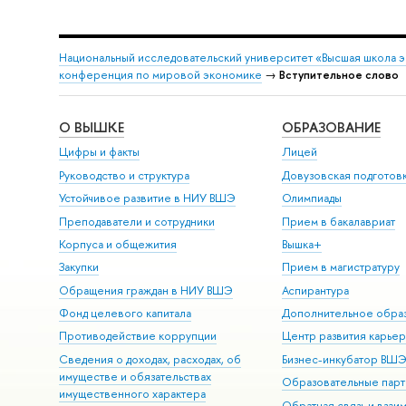
Национальный исследовательский университет «Высшая школа 
конференция по мировой экономике
→
Вступительное слово
О ВЫШКЕ
ОБРАЗОВАНИЕ
Цифры и факты
Лицей
Руководство и структура
Довузовская подготов
Устойчивое развитие в НИУ ВШЭ
Олимпиады
Преподаватели и сотрудники
Прием в бакалавриат
Корпуса и общежития
Вышка+
Закупки
Прием в магистратуру
Обращения граждан в НИУ ВШЭ
Аспирантура
Фонд целевого капитала
Дополнительное обра
Противодействие коррупции
Центр развития карье
Сведения о доходах, расходах, об
Бизнес-инкубатор ВШ
имуществе и обязательствах
Образовательные парт
имущественного характера
Обратная связь и взаи