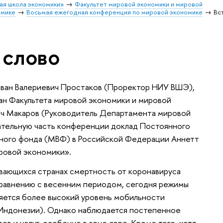
ая школа экономики»
Факультет мировой экономики и мировой
омике
Восьмая ежегодная конференция по мировой экономике
Вс
 слово
Иван Валериевич Простаков (Проректор НИУ ВШЭ),
ан Факультета мировой экономики и мировой
ич Макаров (Руководитель Департамента мировой
тельную часть конференции доклад Постоянного
ного фонда (МВФ) в Российской Федерации Аннетт
ровой экономики».
вивающихся странах смертность от коронавируса
 сравнению с весенним периодом, сегодня режимы
няется более высокий уровень мобильности
, Индонезии). Однако наблюдается постепенное
в и услуг, особенно в зоне евро. Кроме того, хотя