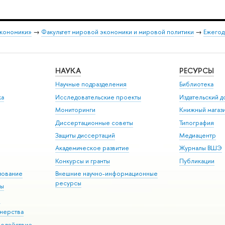
экономики»
→
Факультет мировой экономики и мировой политики
→
Ежегод
НАУКА
РЕСУРСЫ
Научные подразделения
Библиотека
ка
Исследовательские проекты
Издательский 
Мониторинги
Книжный магаз
Диссертационные советы
Типография
Защиты диссертаций
Медиацентр
Академическое развитие
Журналы ВШЭ
Конкурсы и гранты
Публикации
зование
Внешние научно-информационные
ресурсы
ры
Э
нерства
модействие