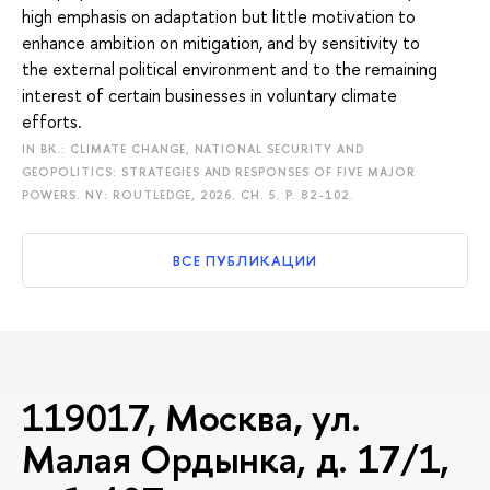
high emphasis on adaptation but little motivation to
enhance ambition on mitigation, and by sensitivity to
the external political environment and to the remaining
interest of certain businesses in voluntary climate
efforts.
IN BK.: CLIMATE CHANGE, NATIONAL SECURITY AND
GEOPOLITICS: STRATEGIES AND RESPONSES OF FIVE MAJOR
POWERS. NY: ROUTLEDGE, 2026. CH. 5.
P. 82-102.
ВСЕ ПУБЛИКАЦИИ
119017, Москва, ул.
Малая Ордынка, д. 17/1,