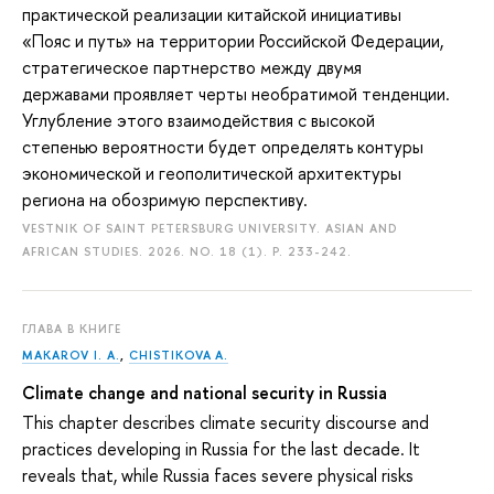
практической реализации китайской инициативы
«Пояс и путь» на территории Российской Федерации,
стратегическое партнерство между двумя
державами проявляет черты необратимой тенденции.
Углубление этого взаимодействия с высокой
степенью вероятности будет определять контуры
экономической и геополитической архитектуры
региона на обозримую перспективу.
VESTNIK OF SAINT PETERSBURG UNIVERSITY. ASIAN AND
AFRICAN STUDIES. 2026. NO. 18 (1).
P. 233-242.
ГЛАВА В КНИГЕ
MAKAROV I. A.
,
CHISTIKOVA A.
Climate change and national security in Russia
This chapter describes climate security discourse and
practices developing in Russia for the last decade. It
reveals that, while Russia faces severe physical risks