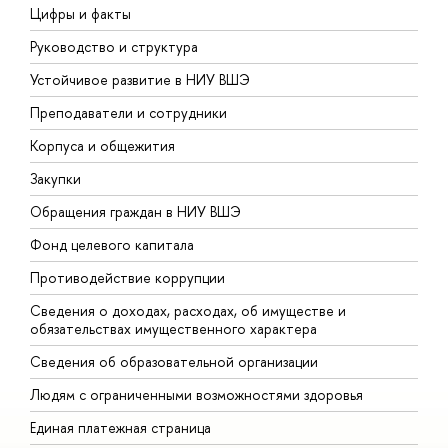
Цифры и факты
Л
Руководство и структура
Д
Устойчивое развитие в НИУ ВШЭ
О
Преподаватели и сотрудники
П
Корпуса и общежития
В
Закупки
П
Обращения граждан в НИУ ВШЭ
А
Фонд целевого капитала
Д
Противодействие коррупции
Ц
Сведения о доходах, расходах, об имуществе и
Б
обязательствах имущественного характера
О
Сведения об образовательной организации
О
Людям с ограниченными возможностями здоровья
Единая платежная страница