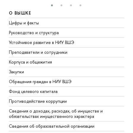
О ВЫШКЕ
Цифры и факты
Л
Руководство и структура
Д
Устойчивое развитие в НИУ ВШЭ
О
Преподаватели и сотрудники
П
Корпуса и общежития
В
Закупки
П
Обращения граждан в НИУ ВШЭ
А
Фонд целевого капитала
Д
Противодействие коррупции
Ц
Сведения о доходах, расходах, об имуществе и
Б
обязательствах имущественного характера
О
Сведения об образовательной организации
О