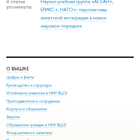
Научно-учебная группа «АСЕАН+,
В статье
упомянуты
БРИКС+, НАТО+: перспективы
азиатской интеграции в новом
мировом порядке»
О ВЫШКЕ
ОБ
Цифры и факты
Ли
Руководство и структура
Дов
Устойчивое развитие в НИУ ВШЭ
Ол
Преподаватели и сотрудники
При
Корпуса и общежития
Вы
Закупки
При
Обращения граждан в НИУ ВШЭ
Ас
Фонд целевого капитала
До