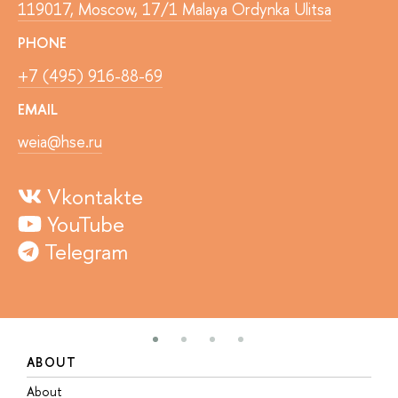
119017, Moscow, 17/1 Malaya Ordynka Ulitsa
PHONE
+7 (495) 916-88-69
EMAIL
weia@hse.ru
Vkontakte
YouTube
Telegram
ABOUT
S
About
A