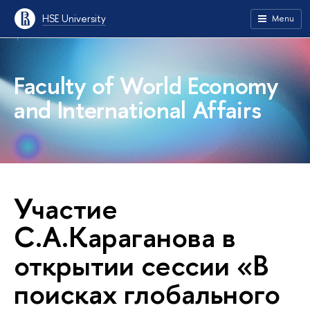
HSE University
Menu
Faculty of World Economy
and International Affairs
Участие
С.А.Караганова в
открытии сессии «В
поисках глобального