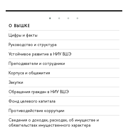
О ВЫШКЕ
Цифры и факты
Л
Руководство и структура
Д
Устойчивое развитие в НИУ ВШЭ
О
Преподаватели и сотрудники
П
Корпуса и общежития
В
Закупки
П
Обращения граждан в НИУ ВШЭ
А
Фонд целевого капитала
Д
Противодействие коррупции
Ц
Сведения о доходах, расходах, об имуществе и
Б
обязательствах имущественного характера