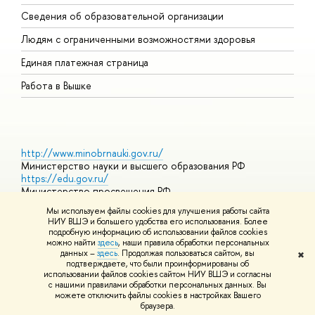
О
Сведения об образовательной организации
О
Людям с ограниченными возможностями здоровья
Единая платежная страница
Работа в Вышке
http://www.minobrnauki.gov.ru/
Министерство науки и высшего образования РФ
https://edu.gov.ru/
Министерство просвещения РФ
https://elearning.hse.ru/mooc
Мы используем файлы cookies для улучшения работы сайта
Массовые открытые онлайн-курсы
НИУ ВШЭ и большего удобства его использования. Более
подробную информацию об использовании файлов cookies
можно найти
здесь
, наши правила обработки персональных
данных –
здесь
. Продолжая пользоваться сайтом, вы
✖
© НИУ ВШЭ 1993–2026
Адреса и контакты
Условия
подтверждаете, что были проинформированы об
использования материалов
Политика конфиденциальности
Карта
использовании файлов cookies сайтом НИУ ВШЭ и согласны
сайта
с нашими правилами обработки персональных данных. Вы
Шрифты HSE Sans и HSE Slab разработаны в
Школе дизайна НИУ
можете отключить файлы cookies в настройках Вашего
ВШЭ
браузера.
Редактору