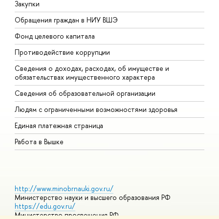
Закупки
П
Обращения граждан в НИУ ВШЭ
А
Фонд целевого капитала
Д
Противодействие коррупции
Ц
Сведения о доходах, расходах, об имуществе и
Б
обязательствах имущественного характера
О
Сведения об образовательной организации
О
Людям с ограниченными возможностями здоровья
Единая платежная страница
Работа в Вышке
http://www.minobrnauki.gov.ru/
Министерство науки и высшего образования РФ
https://edu.gov.ru/
Министерство просвещения РФ