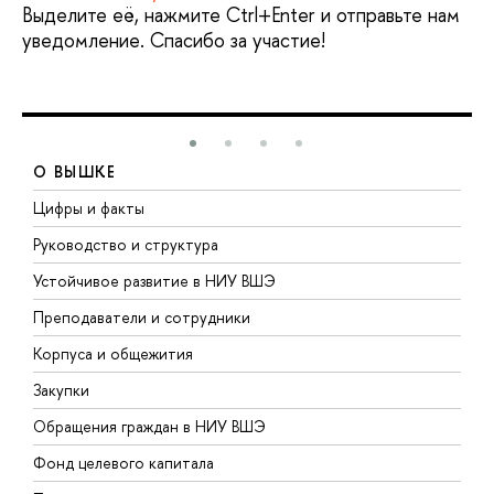
Выделите её, нажмите Ctrl+Enter и отправьте нам
уведомление. Спасибо за участие!
О ВЫШКЕ
Цифры и факты
Л
Руководство и структура
Д
Устойчивое развитие в НИУ ВШЭ
О
Преподаватели и сотрудники
П
Корпуса и общежития
В
Закупки
П
Обращения граждан в НИУ ВШЭ
А
Фонд целевого капитала
Д