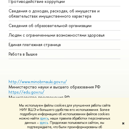
Противодействие коррупции
Ц
Сведения о доходах, расходах, об имуществе и
Б
обязательствах имущественного характера
О
Сведения об образовательной организации
О
Людям с ограниченными возможностями здоровья
Единая платежная страница
Работа в Вышке
http://www.minobrnauki.gov.ru/
Министерство науки и высшего образования РФ
https://edu.gov.ru/
Министерство просвещения РФ
https://elearning.hse.ru/mooc
Мы используем файлы cookies для улучшения работы сайта
Массовые открытые онлайн-курсы
НИУ ВШЭ и большего удобства его использования. Более
подробную информацию об использовании файлов cookies
можно найти
здесь
, наши правила обработки персональных
данных –
здесь
. Продолжая пользоваться сайтом, вы
✖
© НИУ ВШЭ 1993–2026
Адреса и контакты
Условия
подтверждаете, что были проинформированы об