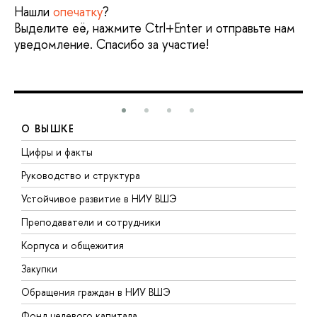
Нашли
опечатку
?
Выделите её, нажмите Ctrl+Enter и отправьте нам
уведомление. Спасибо за участие!
О ВЫШКЕ
Цифры и факты
Л
Руководство и структура
Д
Устойчивое развитие в НИУ ВШЭ
О
Преподаватели и сотрудники
П
Корпуса и общежития
В
Закупки
П
Обращения граждан в НИУ ВШЭ
А
Фонд целевого капитала
Д