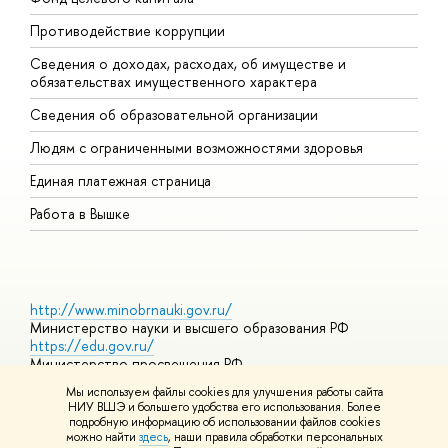
Противодействие коррупции
Ц
Сведения о доходах, расходах, об имуществе и
Б
обязательствах имущественного характера
О
Сведения об образовательной организации
О
Людям с ограниченными возможностями здоровья
Единая платежная страница
Работа в Вышке
http://www.minobrnauki.gov.ru/
Министерство науки и высшего образования РФ
https://edu.gov.ru/
Министерство просвещения РФ
https://elearning.hse.ru/mooc
Мы используем файлы cookies для улучшения работы сайта
Массовые открытые онлайн-курсы
НИУ ВШЭ и большего удобства его использования. Более
подробную информацию об использовании файлов cookies
можно найти
здесь
, наши правила обработки персональных