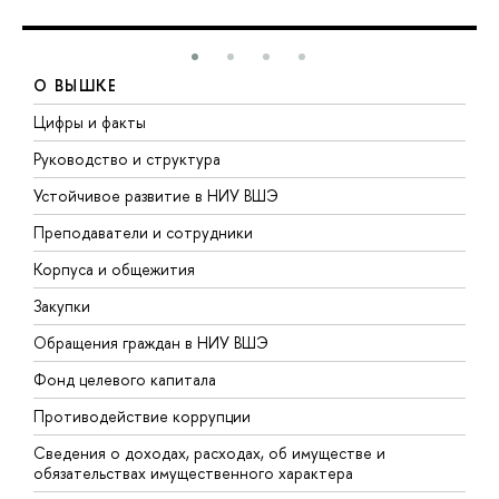
О ВЫШКЕ
Цифры и факты
Л
Руководство и структура
Д
Устойчивое развитие в НИУ ВШЭ
О
Преподаватели и сотрудники
П
Корпуса и общежития
В
Закупки
П
Обращения граждан в НИУ ВШЭ
А
Фонд целевого капитала
Д
Противодействие коррупции
Ц
Сведения о доходах, расходах, об имуществе и
Б
обязательствах имущественного характера
О