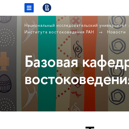
Национальный исследовательский университет
Института востоковедения РАН
Новости
Базовая кафед
востоковедени