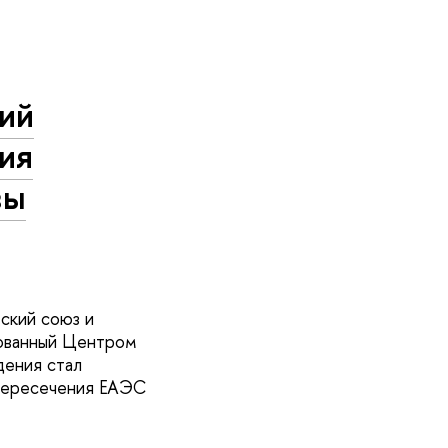
кий
ия
вы
еский союз и
зованный Центром
ения стал
 пересечения ЕАЭС