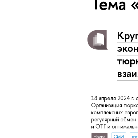
Тема
Круг
эко
тюр
вза
18 апреля 2024 г.
Организация тюркс
комплексных евро
регулярный обмен
и ОТГ и оптимальн
Наука
СМИ
вз