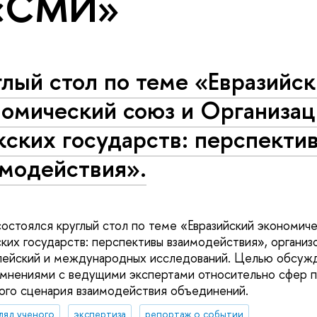
 «СМИ»
лый стол по теме «Евразийс
номический союз и Организац
кских государств: перспекти
имодействия».
 состоялся круглый стол по теме «Евразийский экономич
ких государств: перспективы взаимодействия», органи
пейский и международных исследований. Целью обсужд
 мнениями с ведущими экспертами относительно сфер
ого сценария взаимодействия объединений.
гляд ученого
экспертиза
репортаж о событии