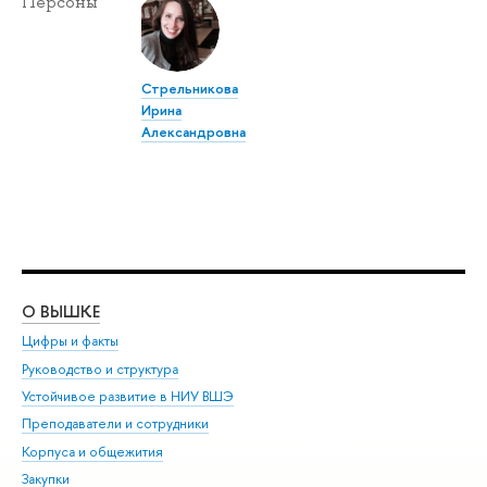
Персоны
Стрельникова
Ирина
Александровна
О ВЫШКЕ
ОБ
Цифры и факты
Ли
Руководство и структура
Дов
Устойчивое развитие в НИУ ВШЭ
Ол
Преподаватели и сотрудники
При
Корпуса и общежития
Вы
Закупки
При