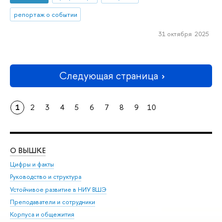
репортаж о событии
31 октября 2025
Следующая страница
1
2
3
4
5
6
7
8
9
10
О ВЫШКЕ
ОБ
Цифры и факты
Ли
Руководство и структура
Дов
Устойчивое развитие в НИУ ВШЭ
Ол
Преподаватели и сотрудники
При
Корпуса и общежития
Вы