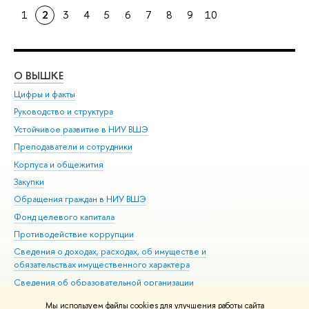
1
2
3
4
5
6
7
8
9
10
О ВЫШКЕ
ОБ
Цифры и факты
Ли
Руководство и структура
Дов
Устойчивое развитие в НИУ ВШЭ
Ол
Преподаватели и сотрудники
При
Корпуса и общежития
Вы
Закупки
При
Обращения граждан в НИУ ВШЭ
Ас
Фонд целевого капитала
До
Противодействие коррупции
Цен
Сведения о доходах, расходах, об имуществе и
Би
обязательствах имущественного характера
Об
Сведения об образовательной организации
Обр
Людям с ограниченными возможностями здоровья
Мы используем файлы cookies для улучшения работы сайта